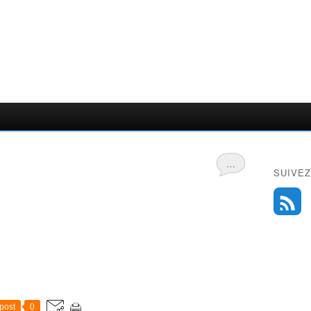
…
SUIVEZ
post
0