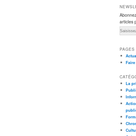
NEWSL
Abonnez
articles 
Email
PAGES
Actua
Fair
CATÉG
La pr
Publ
Infor
Actio
publi
Forma
Chron
Cultu