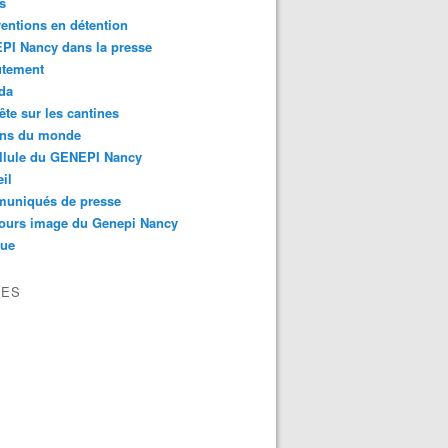
s
ventions en détention
PI Nancy dans la presse
utement
da
te sur les cantines
ons du monde
llule du GENEPI Nancy
il
uniqués de presse
ours image du Genepi Nancy
que
VES