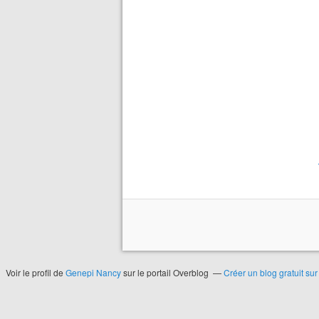
Voir le profil de
Genepi Nancy
sur le portail Overblog
Créer un blog gratuit su