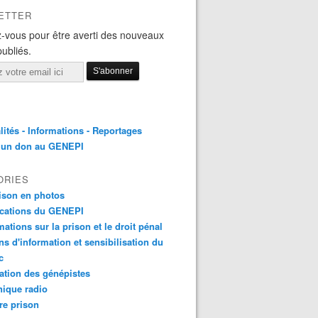
ETTER
-vous pour être averti des nouveaux
publiés.
lités - Informations - Reportages
e un don au GENEPI
ORIES
ison en photos
ications du GENEPI
mations sur la prison et le droit pénal
ns d'information et sensibilisation du
c
tion des génépistes
ique radio
re prison