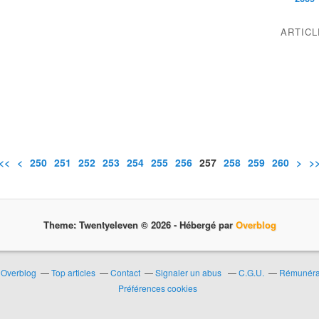
ARTIC
<<
<
200
210
220
230
240
250
251
252
253
254
255
256
257
258
259
260
270
280
290
300
>
>
Theme: Twentyeleven © 2026 -
Hébergé par
Overblog
r Overblog
Top articles
Contact
Signaler un abus
C.G.U.
Rémunérat
Préférences cookies