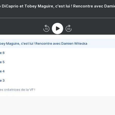
 DiCaprio et Tobey Maguire, c'est lui ! Rencontre avec Dam
bey Maguire, c'est lui ! Rencontre avec Damien Witecka
e 6
e 5
e 4
e 3
s créatrices de la VF !
e 2
e 1