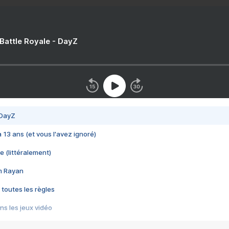
 Battle Royale - DayZ
 DayZ
 a 13 ans (et vous l'avez ignoré)
e (littéralement)
im Rayan
 toutes les règles
s les jeux vidéo
us choquant de Rockstar ? - Le scandale BULLY