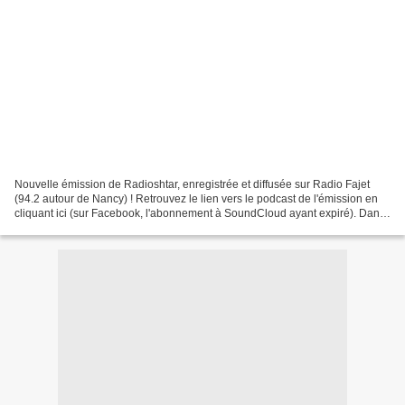
Nouvelle émission de Radioshtar, enregistrée et diffusée sur Radio Fajet
(94.2 autour de Nancy) ! Retrouvez le lien vers le podcast de l'émission en
cliquant ici (sur Facebook, l'abonnement à SoundCloud ayant expiré). Dans
cette émission enregistrée le...