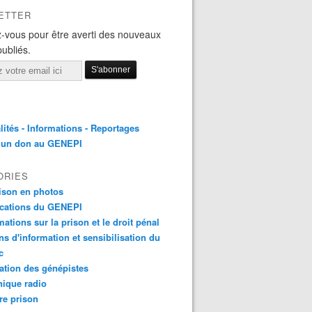
ETTER
-vous pour être averti des nouveaux
publiés.
lités - Informations - Reportages
e un don au GENEPI
ORIES
ison en photos
ications du GENEPI
mations sur la prison et le droit pénal
ns d'information et sensibilisation du
c
tion des génépistes
ique radio
re prison