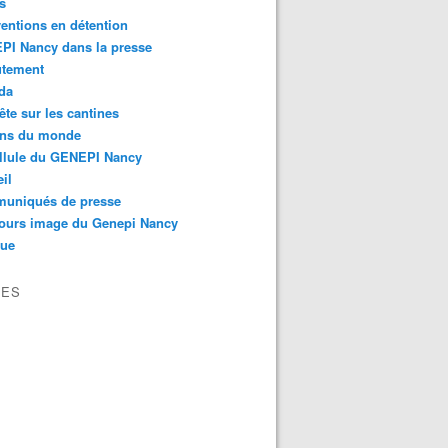
s
ventions en détention
PI Nancy dans la presse
utement
da
te sur les cantines
ons du monde
llule du GENEPI Nancy
il
uniqués de presse
ours image du Genepi Nancy
que
VES