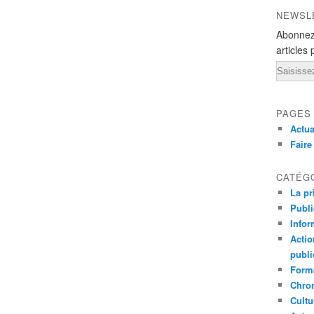
NEWSL
Abonnez
articles 
Email
PAGES
Actua
Fair
CATÉG
La pr
Publ
Infor
Actio
publi
Forma
Chron
Cultu