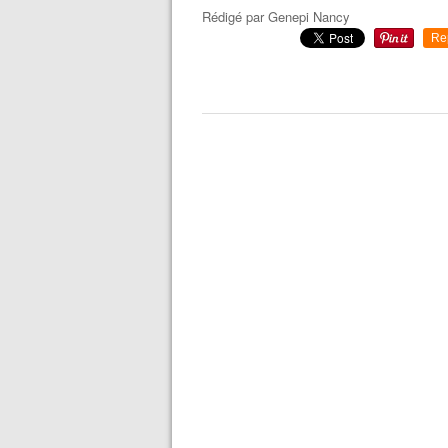
Rédigé par
Genepi Nancy
Re