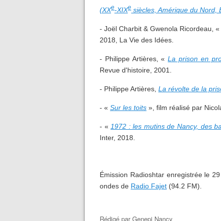
e
e
(XX
-XIX
siècles, Amérique du Nord, 
- Joël Charbit & Gwenola Ricordeau, 
2018, La Vie des Idées.
- Philippe Artières, «
La prison en pr
Revue d'histoire, 2001.
- Philippe Artières,
La révolte de la pri
- «
Sur les toits
», film réalisé par Nico
- «
1972 : les mutins de Nancy, des b
Inter, 2018.
Émission Radioshtar enregistrée le 29 
ondes de
Radio Fajet
(94.2 FM).
Rédigé par
Genepi Nancy