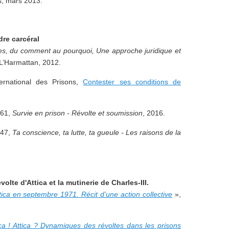
ns, mars 2013.
dre carcéral
les, du comment au pourquoi, Une approche juridique et
 L’Harmattan, 2012.
ternational des Prisons,
Contester ses conditions de
°61,
Survie en prison - Révolte et soumission
, 2016.
°47,
Ta conscience, ta lutte, ta gueule - Les raisons de la
olte d'Attica et la mutinerie de Charles-III.
tica en septembre 1971. Récit d’une action collective
»,
ica ! Attica ? Dynamiques des révoltes dans les prisons