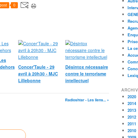
Autre
post
0
Inter
GENE
Recr
Agen
Enquê
Pris
La ce
Accue
Les
Comm
-dehors
Concer'Taule - 29
Désintox nécessaire
Conc
avril à 20h30 - MJC
contre le terrorisme
Lexi
Lillebonne
intellectuel
ARCHI
2020
Radioshtar - Les liens... »
2014
2013
2012
2011
2010
2009