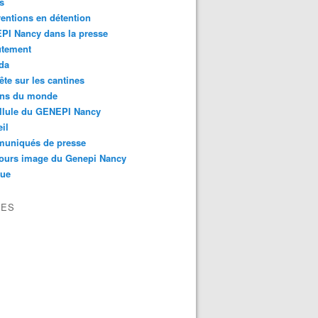
s
ventions en détention
PI Nancy dans la presse
utement
da
te sur les cantines
ons du monde
llule du GENEPI Nancy
il
uniqués de presse
ours image du Genepi Nancy
que
VES