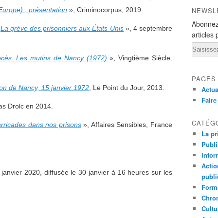
Europe) : présentation
», Criminocorpus, 2019.
NEWSL
Abonnez
«
La grève des prisonniers aux États-Unis
», 4 septembre
articles 
Email
ocès. Les mutins de Nancy (1972)
», Vingtième Siècle.
PAGES
son de Nancy, 15 janvier 1972
, Le Point du Jour, 2013.
Actua
Fair
las Drolc en 2014.
CATÉG
arricades dans nos prisons
», Affaires Sensibles, France
La pr
Publ
Infor
Actio
janvier 2020, diffusée le 30 janvier à 16 heures sur les
publi
Forma
Chron
Cultu