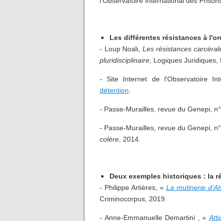
l'Observatoire International des Priso
Les différentes résistances à l'or
- Loup Noali,
Les résistances carcéra
pluridisciplinaire
, Logiques Juridiques,
- Site Internet de l'Observatoire In
détention
.
- Passe-Murailles, revue du Genepi, n
- Passe-Murailles, revue du Genepi, n
colère
, 2014.
Deux exemples historiques : la rév
- Philippe Artières, «
La mutinerie d’At
Criminocorpus, 2019.
- Anne-Emmanuelle Demartini , «
Att