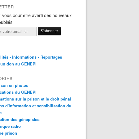
ETTER
-vous pour être averti des nouveaux
publiés.
lités - Informations - Reportages
e un don au GENEPI
ORIES
ison en photos
ications du GENEPI
mations sur la prison et le droit pénal
ns d'information et sensibilisation du
c
tion des génépistes
ique radio
re prison