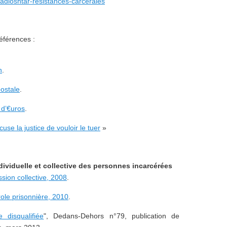
adioshtar-resistances-carcerales
références :
n
.
postale
.
 d’€uros
.
cuse la justice de vouloir le tuer
»
ndividuelle et collective des personnes incarcérées
ssion collective, 2008
.
ole prisonnière, 2010
.
 disqualifiée
", Dedans-Dehors n°79, publication de