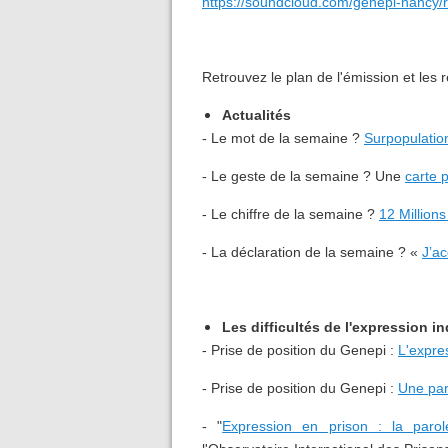
https://soundcloud.com/genepi-nancy/r
Retrouvez le plan de l'émission et les 
Actualités
- Le mot de la semaine ?
Surpopulatio
- Le geste de la semaine ? Une
carte 
- Le chiffre de la semaine ?
12 Millions
- La déclaration de la semaine ? «
J’ac
Les difficultés de l'expression i
- Prise de position du Genepi :
L'expre
- Prise de position du Genepi :
Une par
- "
Expression en prison : la parole