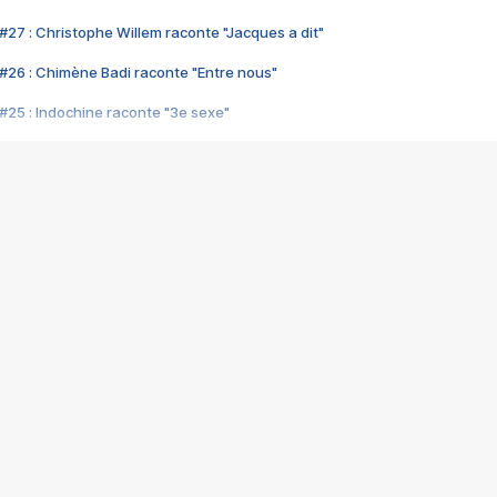
#27 : Christophe Willem raconte "Jacques a dit"
#26 : Chimène Badi raconte "Entre nous"
#25 : Indochine raconte "3e sexe"
#24 : Zaho raconte "C'est chelou"
#23 : Patrick Bruel raconte "Au café des délices"
#22 : Kyo raconte "Le chemin"
#21 : Nolwenn Leroy raconte "Cassé"
#20 : Patrick Hernandez raconte "Born to be alive"
#19 : Lorie raconte "Près de moi"
#18 : Michael Jones raconte "A nos actes manqués" (avec Jean-Jacque
#17 : Khaled raconte "Aïcha"
#16 : Corneille raconte "Parce qu'on vient de loin"