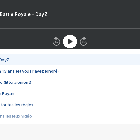
 Battle Royale - DayZ
 DayZ
 a 13 ans (et vous l'avez ignoré)
e (littéralement)
im Rayan
 toutes les règles
s les jeux vidéo
us choquant de Rockstar ? - Le scandale BULLY
e plus moche de Steam