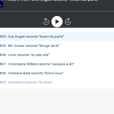
#30 : Eve Angeli raconte "Avant de partir"
#29 : MC Solaar raconte "Bouge de là"
28 : Lorie raconte "Je vais vite"
#27 : Christophe Willem raconte "Jacques a dit"
#26 : Chimène Badi raconte "Entre nous"
#25 : Indochine raconte "3e sexe"
#24 : Zaho raconte "C'est chelou"
#23 : Patrick Bruel raconte "Au café des délices"
#22 : Kyo raconte "Le chemin"