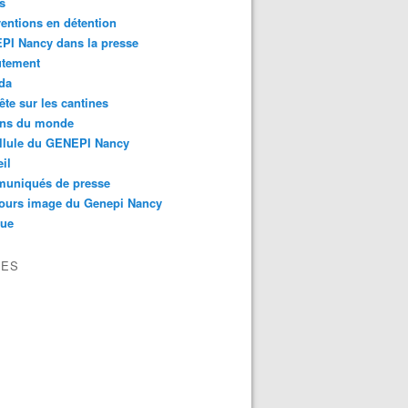
s
ventions en détention
PI Nancy dans la presse
utement
da
te sur les cantines
ons du monde
llule du GENEPI Nancy
il
uniqués de presse
ours image du Genepi Nancy
que
VES