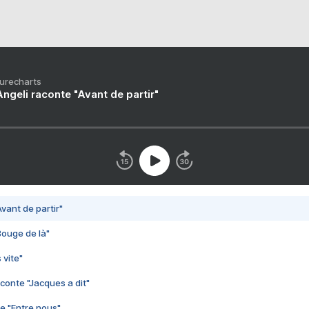
Purecharts
ngeli raconte "Avant de partir"
vant de partir"
Bouge de là"
 vite"
conte "Jacques a dit"
e "Entre nous"