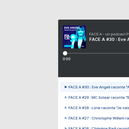
FACE A - un podcast 
FACE A #30 : Eve A
0:00
FACE A #30 : Eve Angeli raconte "A
FACE A #29 : MC Solaar raconte "
FACE A #28 : Lorie raconte "Je vais
FACE A #27 : Christophe Willem ra
FACE A #26 : Chimène Badi racont