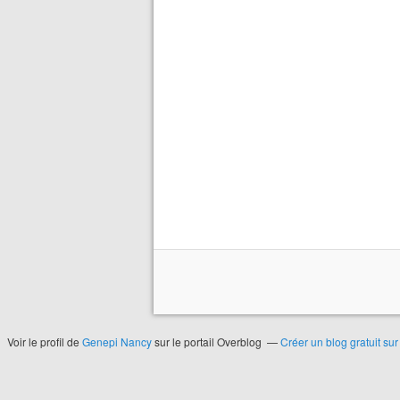
Voir le profil de
Genepi Nancy
sur le portail Overblog
Créer un blog gratuit su