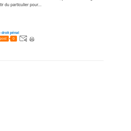
r du particulier pour...
e droit pénal
post
0