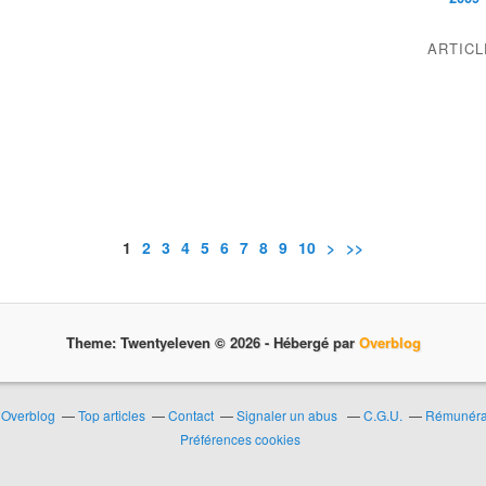
ARTIC
1
2
3
4
5
6
7
8
9
10
20
30
>
>>
Theme: Twentyeleven © 2026 -
Hébergé par
Overblog
r Overblog
Top articles
Contact
Signaler un abus
C.G.U.
Rémunérat
Préférences cookies