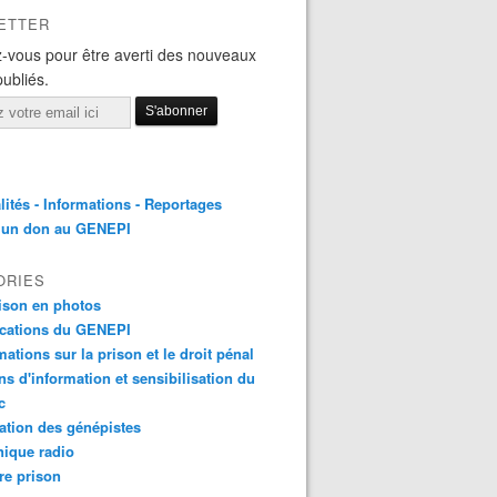
ETTER
-vous pour être averti des nouveaux
publiés.
lités - Informations - Reportages
e un don au GENEPI
ORIES
ison en photos
ications du GENEPI
mations sur la prison et le droit pénal
ns d'information et sensibilisation du
c
tion des génépistes
ique radio
re prison