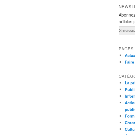
NEWSL
Abonnez
articles 
Email
PAGES
Actua
Fair
CATÉG
La pr
Publ
Infor
Actio
publi
Forma
Chron
Cultu