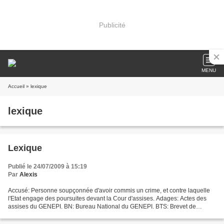
Publicité
MENU
Accueil
» lexique
lexique
Lexique
Publié le 24/07/2009 à 15:19
Par
Alexis
Accusé: Personne soupçonnée d'avoir commis un crime, et contre laquelle
l'Etat engage des poursuites devant la Cour d'assises. Adages: Actes des
assises du GENEPI. BN: Bureau National du GENEPI. BTS: Brevet de
Technicien Supérieur. CD: Centre de Détention....