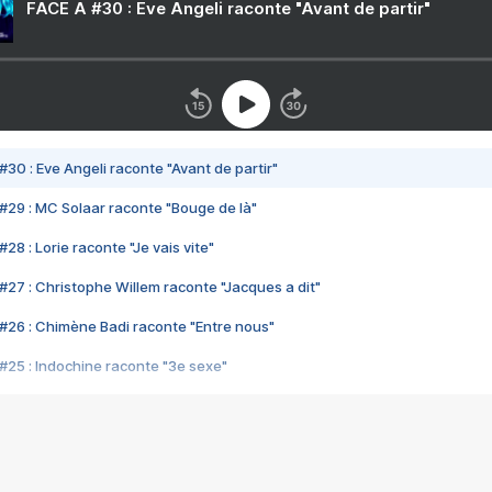
FACE A #30 : Eve Angeli raconte "Avant de partir"
#30 : Eve Angeli raconte "Avant de partir"
#29 : MC Solaar raconte "Bouge de là"
28 : Lorie raconte "Je vais vite"
#27 : Christophe Willem raconte "Jacques a dit"
#26 : Chimène Badi raconte "Entre nous"
#25 : Indochine raconte "3e sexe"
#24 : Zaho raconte "C'est chelou"
#23 : Patrick Bruel raconte "Au café des délices"
#22 : Kyo raconte "Le chemin"