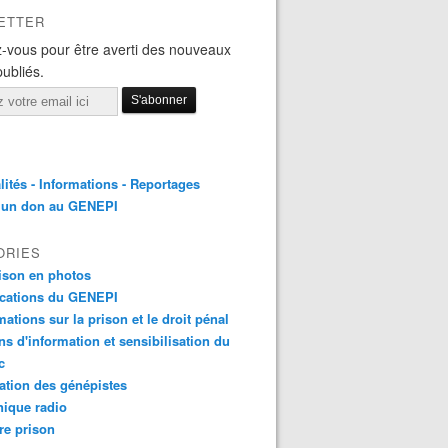
ETTER
-vous pour être averti des nouveaux
publiés.
lités - Informations - Reportages
e un don au GENEPI
ORIES
ison en photos
ications du GENEPI
mations sur la prison et le droit pénal
ns d'information et sensibilisation du
c
tion des génépistes
ique radio
re prison