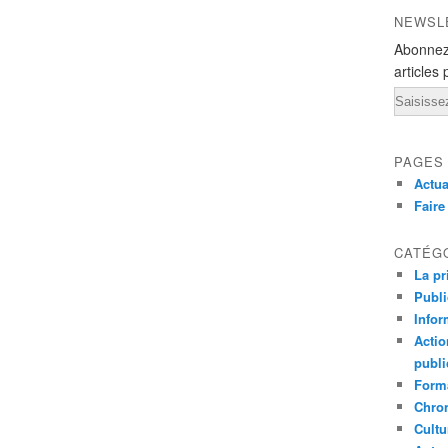
NEWSL
Abonnez
articles 
Email
PAGES
Actua
Fair
CATÉG
La pr
Publ
Infor
Actio
publi
Forma
Chron
Cultu