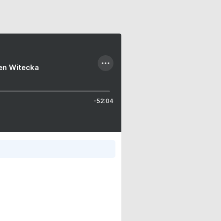
ien Witecka
-52:04