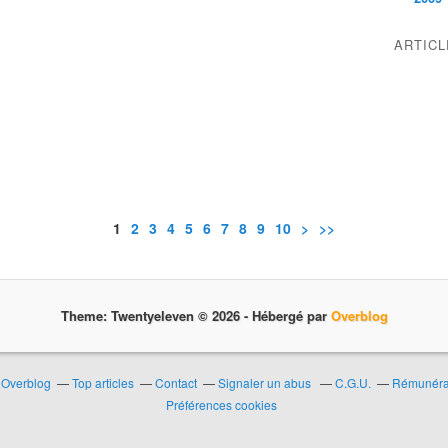
ARTIC
1
2
3
4
5
6
7
8
9
10
>
>>
Theme: Twentyeleven © 2026 -
Hébergé par
Overblog
r Overblog
Top articles
Contact
Signaler un abus
C.G.U.
Rémunérat
Préférences cookies