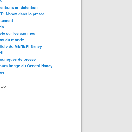
s
ventions en détention
PI Nancy dans la presse
utement
da
te sur les cantines
ons du monde
llule du GENEPI Nancy
il
uniqués de presse
ours image du Genepi Nancy
que
VES