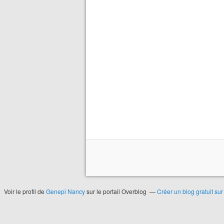
Voir le profil de
Genepi Nancy
sur le portail Overblog
Créer un blog gratuit su