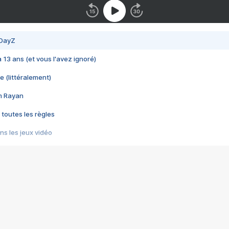
 DayZ
 a 13 ans (et vous l'avez ignoré)
e (littéralement)
im Rayan
 toutes les règles
s les jeux vidéo
us choquant de Rockstar ? - Le scandale BULLY
e plus moche de Steam
du RÊVE tourne au CAUCHEMAR
pendant 8 heures
it… à tort