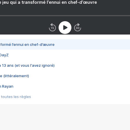
e jeu qui a transformé l’ennui en chef-d’œuvre
nsformé l’ennui en chef-d’œuvre
 DayZ
 a 13 ans (et vous l'avez ignoré)
e (littéralement)
im Rayan
 toutes les règles
s les jeux vidéo
us choquant de Rockstar ? - Le scandale BULLY
e plus moche de Steam