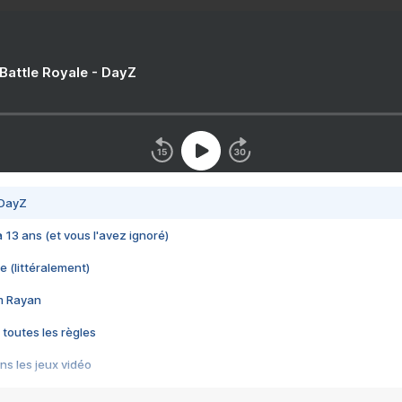
 Battle Royale - DayZ
 DayZ
 a 13 ans (et vous l'avez ignoré)
e (littéralement)
im Rayan
 toutes les règles
s les jeux vidéo
us choquant de Rockstar ? - Le scandale BULLY