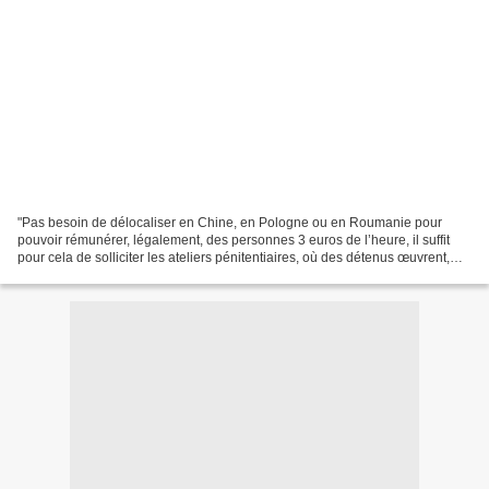
"Pas besoin de délocaliser en Chine, en Pologne ou en Roumanie pour
pouvoir rémunérer, légalement, des personnes 3 euros de l’heure, il suffit
pour cela de solliciter les ateliers pénitentiaires, où des détenus œuvrent,
sans contrat de travail, pour des...