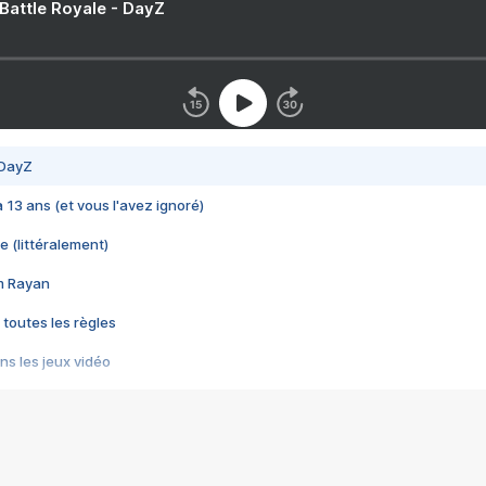
 Battle Royale - DayZ
 DayZ
 a 13 ans (et vous l'avez ignoré)
e (littéralement)
im Rayan
 toutes les règles
s les jeux vidéo
us choquant de Rockstar ? - Le scandale BULLY
e plus moche de Steam
du RÊVE tourne au CAUCHEMAR