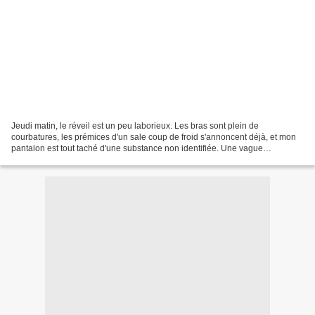
Jeudi matin, le réveil est un peu laborieux. Les bras sont plein de
courbatures, les prémices d'un sale coup de froid s'annoncent déjà, et mon
pantalon est tout taché d'une substance non identifiée. Une vague
d'angoisse m'envahit, dans la brume matinale...