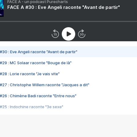
FACE A - un podcast Purecharts
FACE A #30 : Eve Angeli raconte "Avant de partir"
#30 : Eve Angeli raconte "Avant de partir"
#29 : MC Solaar raconte "Bouge de là"
28 : Lorie raconte "Je vais vite"
#27 : Christophe Willem raconte "Jacques a dit"
#26 : Chimène Badi raconte "Entre nous"
#25 : Indochine raconte "3e sexe"
#24 : Zaho raconte "C'est chelou"
#23 : Patrick Bruel raconte "Au café des délices"