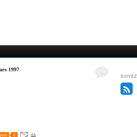
ars 1997
…
SUIVEZ
post
0