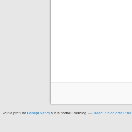
Voir le profil de
Genepi Nancy
sur le portail Overblog
Créer un blog gratuit su