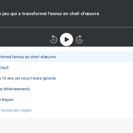
e jeu qui a transformé l’ennui en chef-d’œuvre
nsformé l’ennui en chef-d’œuvre
 DayZ
 a 13 ans (et vous l'avez ignoré)
e (littéralement)
im Rayan
 toutes les règles
s les jeux vidéo
us choquant de Rockstar ? - Le scandale BULLY