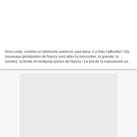
Alors voilà, comme un bénévole averti en vaut deux, il a fallu l'affronter ! Six
nouveaux génépistes de Nancy sont allés la rencontrer, la grande, la
sombre, la froide et venteuse prison de Nancy ! Le but de la manoeuvre est
que chacun se sente à l'aise...