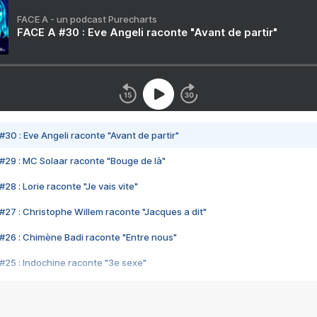
FACE A - un podcast Purecharts
FACE A #30 : Eve Angeli raconte "Avant de partir"
#30 : Eve Angeli raconte "Avant de partir"
#29 : MC Solaar raconte "Bouge de là"
28 : Lorie raconte "Je vais vite"
#27 : Christophe Willem raconte "Jacques a dit"
#26 : Chimène Badi raconte "Entre nous"
#25 : Indochine raconte "3e sexe"
#24 : Zaho raconte "C'est chelou"
#23 : Patrick Bruel raconte "Au café des délices"