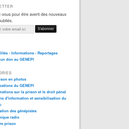
ETTER
-vous pour être averti des nouveaux
publiés.
lités - Informations - Reportages
e un don au GENEPI
ORIES
ison en photos
ications du GENEPI
mations sur la prison et le droit pénal
ns d'information et sensibilisation du
c
tion des génépistes
ique radio
re prison