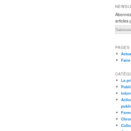
NEWSL
Abonnez
articles 
Email
PAGES
Actua
Fair
CATÉG
La pr
Publ
Infor
Actio
publi
Forma
Chron
Cultu