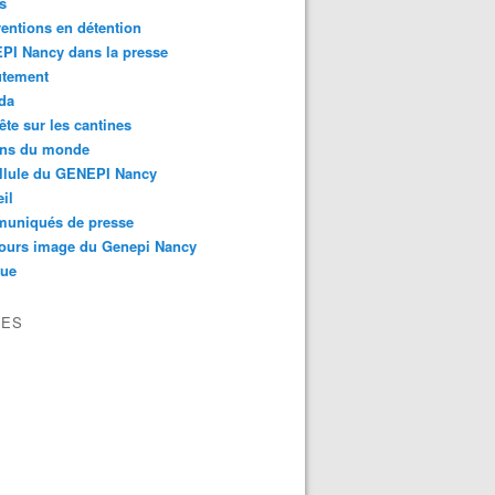
s
ventions en détention
PI Nancy dans la presse
utement
da
te sur les cantines
ons du monde
llule du GENEPI Nancy
il
uniqués de presse
ours image du Genepi Nancy
que
VES