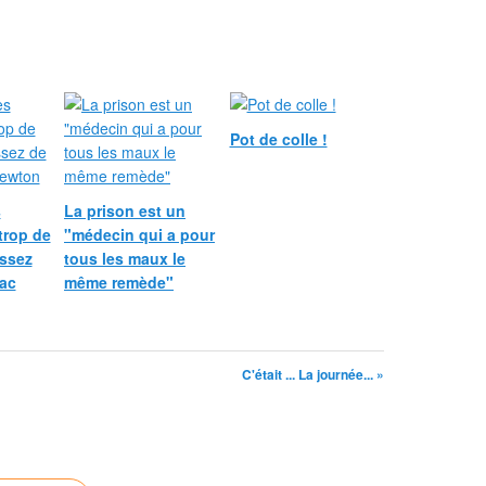
Pot de colle !
s
La prison est un
trop de
"médecin qui a pour
assez
tous les maux le
aac
même remède"
C'était ... La journée... »