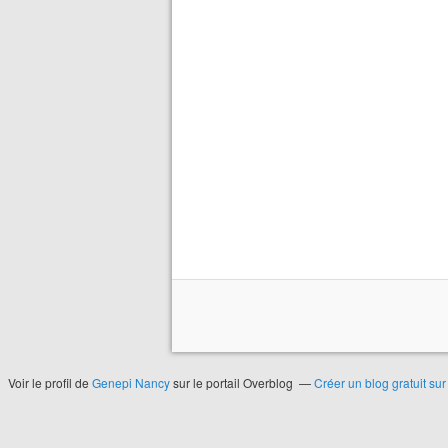
Voir le profil de
Genepi Nancy
sur le portail Overblog
Créer un blog gratuit su