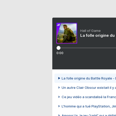
Hall of Game
La folle origine du
0:00
La folle origine du Battle Royale -
Un autre Clair Obscur existait il y
Ce jeu vidéo a scandalisé la Franc
L’homme qui a tué PlayStation, J
Among Us, le jeu “raté” qui a défié