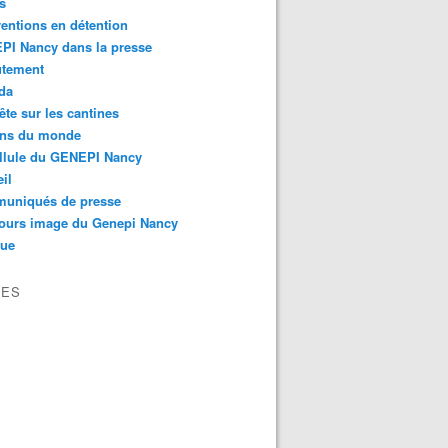
s
ventions en détention
PI Nancy dans la presse
utement
da
te sur les cantines
ons du monde
llule du GENEPI Nancy
il
uniqués de presse
ours image du Genepi Nancy
que
VES