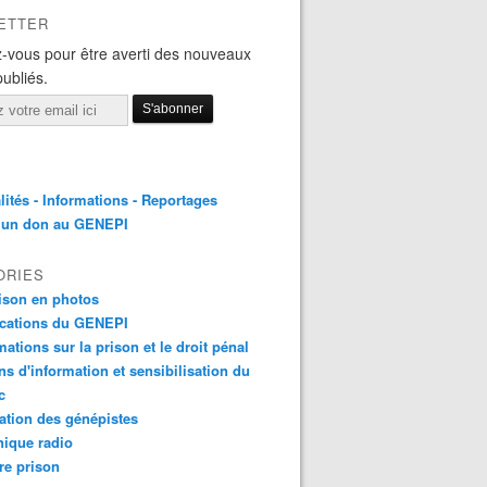
ETTER
-vous pour être averti des nouveaux
publiés.
lités - Informations - Reportages
e un don au GENEPI
ORIES
ison en photos
ications du GENEPI
mations sur la prison et le droit pénal
ns d'information et sensibilisation du
c
tion des génépistes
ique radio
re prison