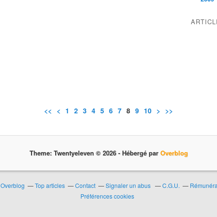
ARTIC
<<
<
1
2
3
4
5
6
7
8
9
10
>
>>
Theme: Twentyeleven © 2026 -
Hébergé par
Overblog
r Overblog
Top articles
Contact
Signaler un abus
C.G.U.
Rémunérat
Préférences cookies