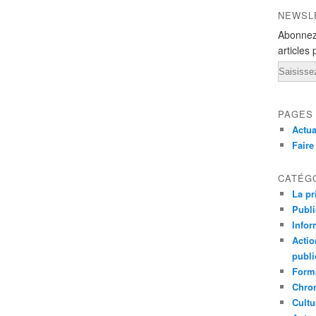
NEWSL
Abonnez
articles 
Email
PAGES
Actua
Fair
CATÉG
La pr
Publ
Infor
Actio
publi
Forma
Chron
Cultu