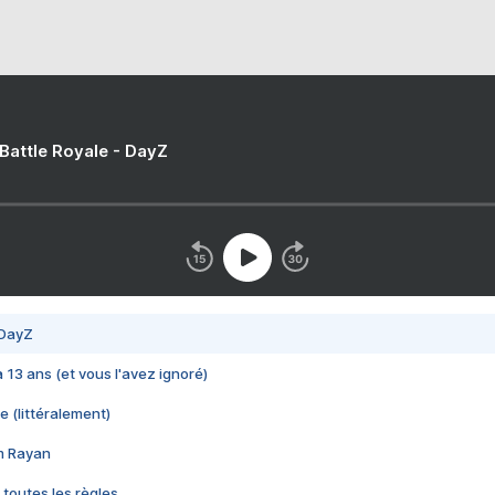
 Battle Royale - DayZ
 DayZ
 a 13 ans (et vous l'avez ignoré)
e (littéralement)
im Rayan
 toutes les règles