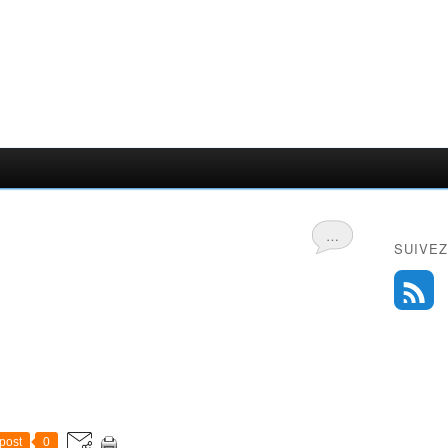
…
SUIVEZ
post
0