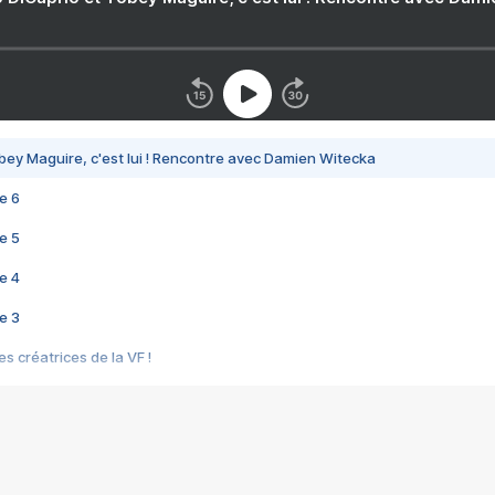
bey Maguire, c'est lui ! Rencontre avec Damien Witecka
e 6
e 5
e 4
e 3
s créatrices de la VF !
e 2
e 1
e Mektoub My Love arrive enfin ! Rencontre avec Shaïn Boumedine et Sal