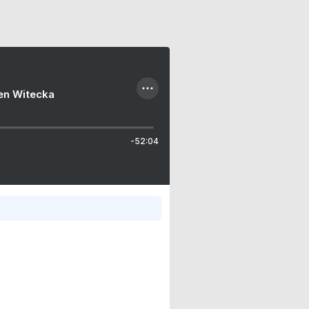
ien Witecka
-52:04