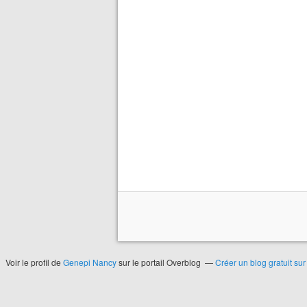
Voir le profil de
Genepi Nancy
sur le portail Overblog
Créer un blog gratuit su