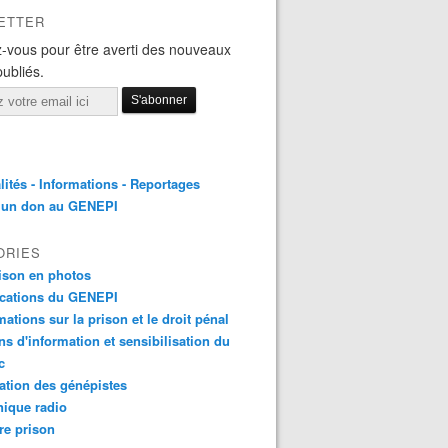
ETTER
-vous pour être averti des nouveaux
publiés.
lités - Informations - Reportages
e un don au GENEPI
ORIES
ison en photos
ications du GENEPI
mations sur la prison et le droit pénal
ns d'information et sensibilisation du
c
tion des génépistes
ique radio
re prison