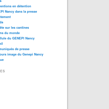
s
ventions en détention
PI Nancy dans la presse
utement
da
te sur les cantines
ons du monde
llule du GENEPI Nancy
il
uniqués de presse
ours image du Genepi Nancy
que
VES