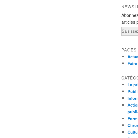
NEWSL
Abonnez
articles 
Email
PAGES
Actua
Fair
CATÉG
La pr
Publ
Infor
Actio
publi
Forma
Chron
Cultu