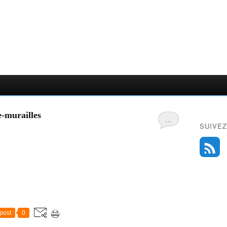
e-murailles
…
SUIVEZ
post
0