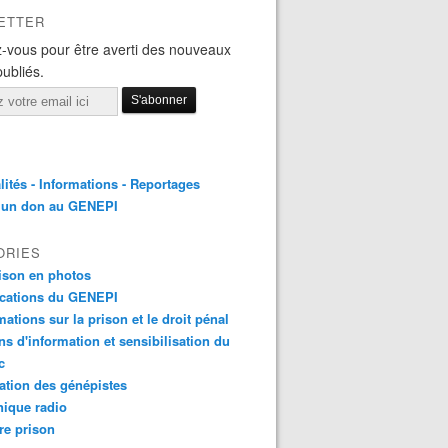
ETTER
-vous pour être averti des nouveaux
publiés.
lités - Informations - Reportages
e un don au GENEPI
ORIES
ison en photos
ications du GENEPI
mations sur la prison et le droit pénal
ns d'information et sensibilisation du
c
tion des génépistes
ique radio
re prison