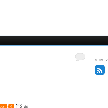
…
SUIVEZ
post
0