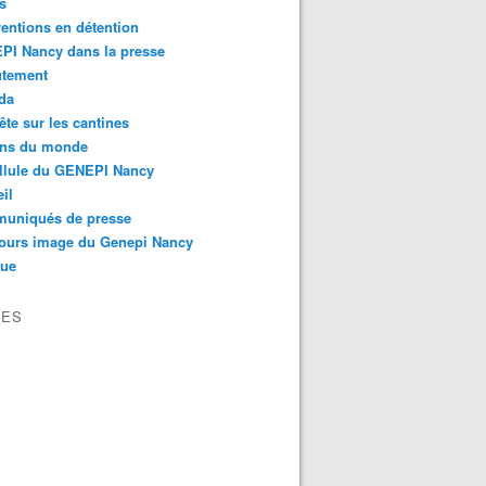
s
ventions en détention
PI Nancy dans la presse
utement
da
te sur les cantines
ons du monde
llule du GENEPI Nancy
il
uniqués de presse
ours image du Genepi Nancy
que
VES