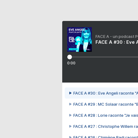
FACE A - un podcast 
FACE A #30 : Eve A
0:00
FACE A #30 : Eve Angeli raconte "A
FACE A #29 : MC Solaar raconte "
FACE A #28 : Lorie raconte "Je vais
FACE A #27 : Christophe Willem ra
FACE A #26 : Chimène Badi racont