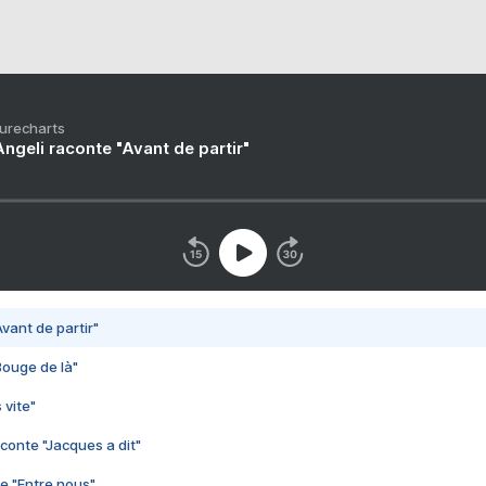
Purecharts
ngeli raconte "Avant de partir"
vant de partir"
Bouge de là"
 vite"
conte "Jacques a dit"
e "Entre nous"