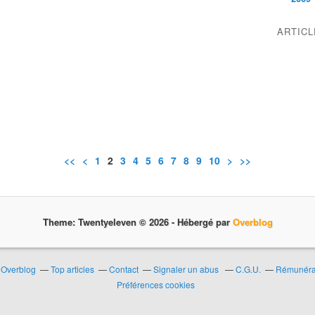
ARTIC
<<
<
1
2
3
4
5
6
7
8
9
10
>
>>
Theme: Twentyeleven © 2026 -
Hébergé par
Overblog
r Overblog
Top articles
Contact
Signaler un abus
C.G.U.
Rémunérat
Préférences cookies