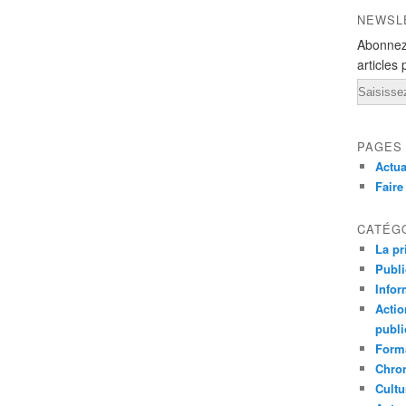
NEWSL
Abonnez
articles 
Email
PAGES
Actua
Fair
CATÉG
La pr
Publ
Infor
Actio
publi
Forma
Chron
Cultu