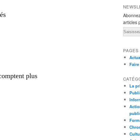
NEWSL
lés
Abonnez
articles 
Email
PAGES
Actua
Fair
 comptent plus
CATÉG
La pr
Publ
Infor
Actio
publi
Forma
Chron
Cultu