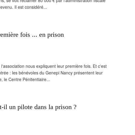
, se voit réclamer 80 000 € par l'administration fiscale
 revenu. Il est considéré...
mière fois ... en prison
'association nous expliquent leur première fois. Et c'est
ntrée : les bénévoles du Genepi Nancy présentent leur
, le Centre Pénitentiaire...
-il un pilote dans la prison ?