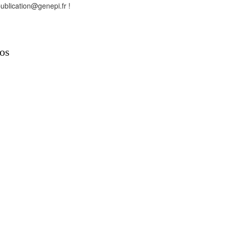
blication@genepi.fr !
oos