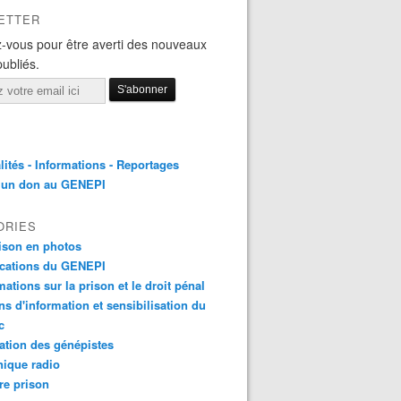
ETTER
-vous pour être averti des nouveaux
publiés.
lités - Informations - Reportages
e un don au GENEPI
ORIES
ison en photos
ications du GENEPI
mations sur la prison et le droit pénal
ns d'information et sensibilisation du
c
tion des génépistes
ique radio
re prison