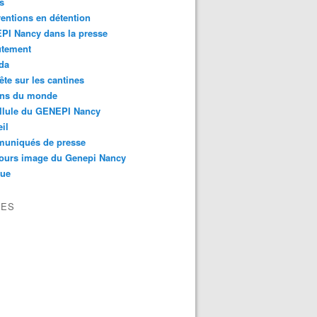
s
ventions en détention
PI Nancy dans la presse
utement
da
te sur les cantines
ons du monde
llule du GENEPI Nancy
il
uniqués de presse
ours image du Genepi Nancy
que
VES