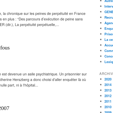
Autre
Inter
GENE
, la chronique sur les peines de perpétuité en France
Recr
s en plus : “Des parcours d’exécution de peine sans
Agen
 (dir.), La perpétuité perpétuelle,...
Enquê
Pris
La ce
Accue
 fous
Comm
Conc
Lexi
ARCHI
son est devenue un asile psychiatrique. Un prisonnier sur
2020
atherine Herszberg a donc choisi d'aller enquêter là où
2014
le part, ni à l'hôpital...
2013
2012
2011
2010
2007
2009