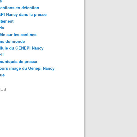
s
ventions en détention
PI Nancy dans la presse
utement
da
te sur les cantines
ons du monde
llule du GENEPI Nancy
il
uniqués de presse
ours image du Genepi Nancy
que
VES