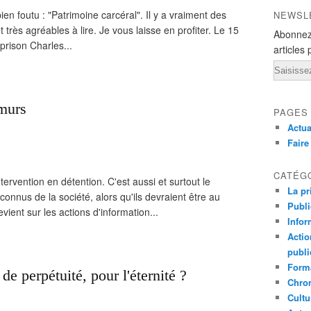
 bien foutu : "Patrimoine carcéral". Il y a vraiment des
NEWSL
et très agréables à lire. Je vous laisse en profiter. Le 15
Abonnez
prison Charles...
articles 
Email
 murs
PAGES
Actua
Fair
CATÉG
ervention en détention. C'est aussi et surtout le
La pr
onnus de la société, alors qu'ils devraient être au
Publ
ent sur les actions d'information...
Infor
Actio
publi
Forma
e perpétuité, pour l'éternité ?
Chron
Cultu