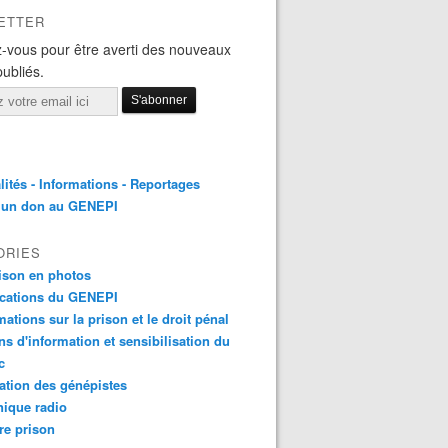
ETTER
-vous pour être averti des nouveaux
publiés.
lités - Informations - Reportages
e un don au GENEPI
ORIES
ison en photos
ications du GENEPI
mations sur la prison et le droit pénal
ns d'information et sensibilisation du
c
tion des génépistes
ique radio
re prison