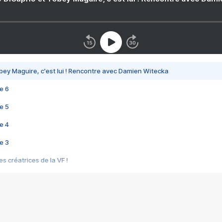
bey Maguire, c'est lui ! Rencontre avec Damien Witecka
e 6
e 5
e 4
e 3
s créatrices de la VF !
e 2
e 1
e Mektoub My Love arrive enfin ! Rencontre avec Shaïn Boumedine et Sal