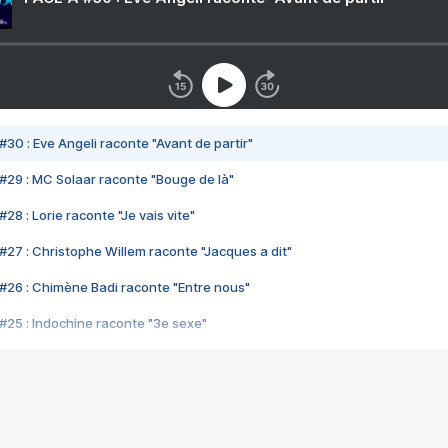
#30 : Eve Angeli raconte "Avant de partir"
#29 : MC Solaar raconte "Bouge de là"
28 : Lorie raconte "Je vais vite"
#27 : Christophe Willem raconte "Jacques a dit"
#26 : Chimène Badi raconte "Entre nous"
#25 : Indochine raconte "3e sexe"
#24 : Zaho raconte "C'est chelou"
#23 : Patrick Bruel raconte "Au café des délices"
#22 : Kyo raconte "Le chemin"