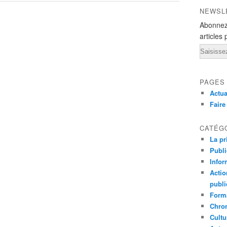
NEWSL
Abonnez
articles 
Email
PAGES
Actua
Fair
CATÉG
La pr
Publ
Infor
Actio
publi
Forma
Chron
Cultu