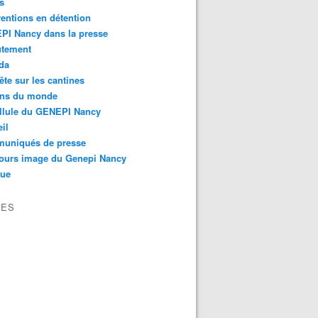
s
ventions en détention
PI Nancy dans la presse
utement
da
te sur les cantines
ons du monde
llule du GENEPI Nancy
il
uniqués de presse
ours image du Genepi Nancy
que
VES