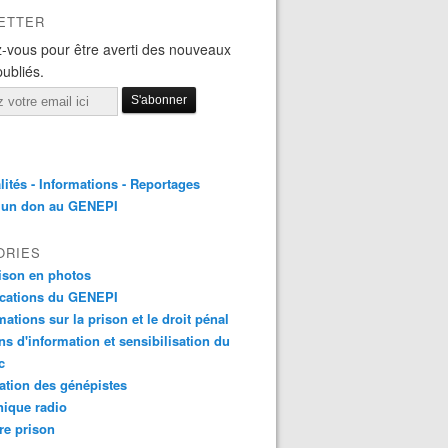
ETTER
-vous pour être averti des nouveaux
publiés.
lités - Informations - Reportages
e un don au GENEPI
ORIES
ison en photos
ications du GENEPI
mations sur la prison et le droit pénal
ns d'information et sensibilisation du
c
tion des génépistes
ique radio
re prison