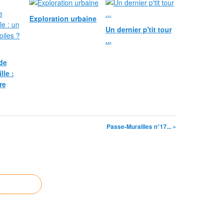
Exploration urbaine
Un dernier p'tit tour
...
 de
le :
re
Passe-Murailles n°17... »