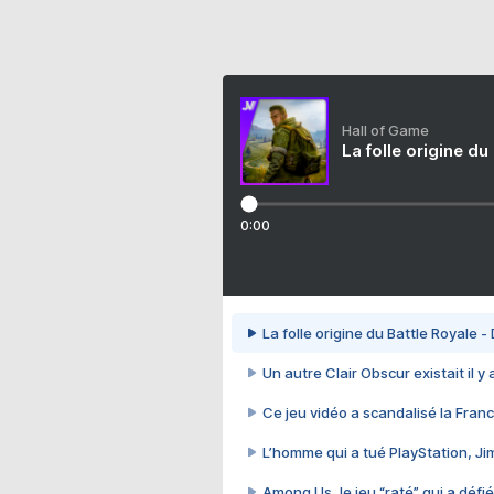
Hall of Game
La folle origine du
0:00
La folle origine du Battle Royale -
Un autre Clair Obscur existait il y
Ce jeu vidéo a scandalisé la Franc
L’homme qui a tué PlayStation, J
Among Us, le jeu “raté” qui a défié