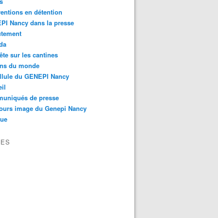
s
ventions en détention
PI Nancy dans la presse
utement
da
te sur les cantines
ons du monde
llule du GENEPI Nancy
il
uniqués de presse
ours image du Genepi Nancy
que
VES