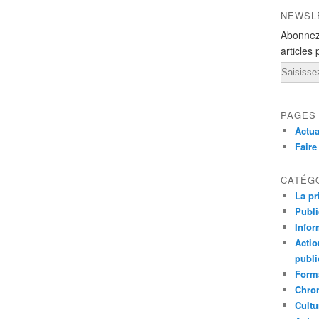
NEWSL
Abonnez
articles 
Email
PAGES
Actua
Fair
CATÉG
La pr
Publ
Infor
Actio
publi
Forma
Chron
Cultu