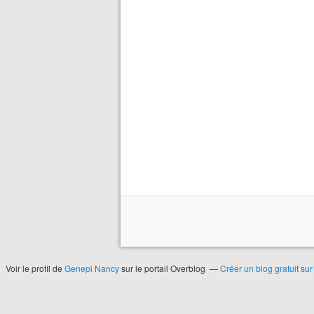
Voir le profil de
Genepi Nancy
sur le portail Overblog
Créer un blog gratuit su