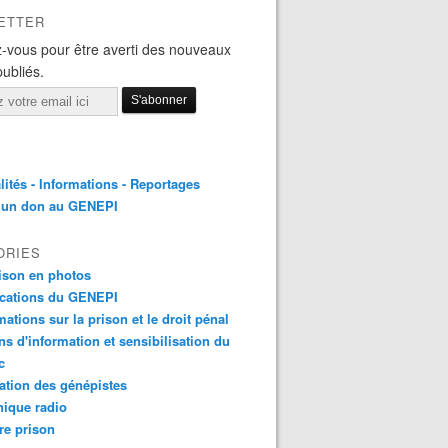
ETTER
-vous pour être averti des nouveaux
publiés.
lités - Informations - Reportages
e un don au GENEPI
ORIES
ison en photos
ications du GENEPI
mations sur la prison et le droit pénal
ns d'information et sensibilisation du
c
tion des génépistes
ique radio
re prison