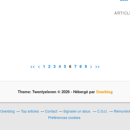
ARTIC
<<
<
1
2
3
4
5
6
7
8
9
>
>>
Theme: Twentyeleven © 2026 -
Hébergé par
Overblog
r Overblog
Top articles
Contact
Signaler un abus
C.G.U.
Rémunérat
Préférences cookies