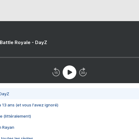
 Battle Royale - DayZ
 DayZ
 a 13 ans (et vous l'avez ignoré)
e (littéralement)
im Rayan
 toutes les règles