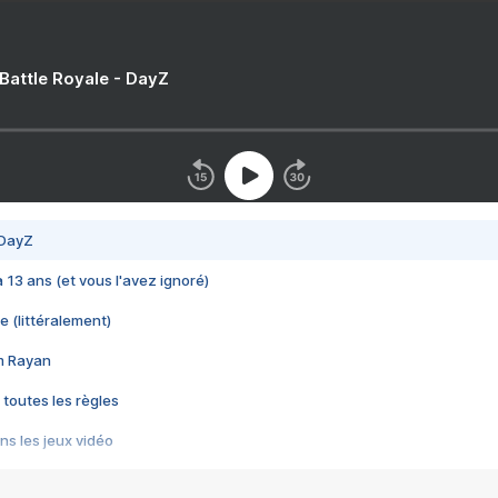
 Battle Royale - DayZ
 DayZ
 a 13 ans (et vous l'avez ignoré)
e (littéralement)
im Rayan
 toutes les règles
s les jeux vidéo
us choquant de Rockstar ? - Le scandale BULLY