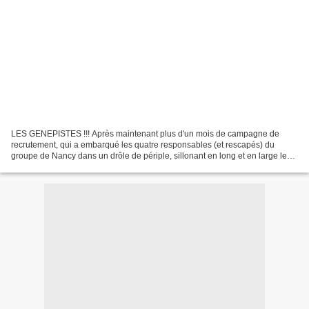
LES GENEPISTES !!! Après maintenant plus d'un mois de campagne de
recrutement, qui a embarqué les quatre responsables (et rescapés) du
groupe de Nancy dans un drôle de périple, sillonant en long et en large les
toutes les facultés, jonglant entre tenue...