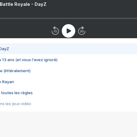
 Battle Royale - DayZ
 DayZ
 a 13 ans (et vous l'avez ignoré)
e (littéralement)
im Rayan
 toutes les règles
s les jeux vidéo
us choquant de Rockstar ? - Le scandale BULLY
e plus moche de Steam
du RÊVE tourne au CAUCHEMAR