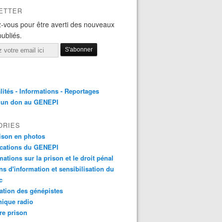
ETTER
-vous pour être averti des nouveaux
publiés.
lités - Informations - Reportages
e un don au GENEPI
ORIES
ison en photos
ications du GENEPI
mations sur la prison et le droit pénal
ns d'information et sensibilisation du
c
tion des génépistes
ique radio
re prison