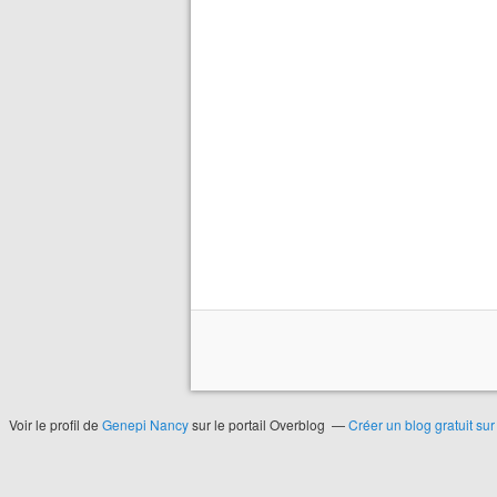
Voir le profil de
Genepi Nancy
sur le portail Overblog
Créer un blog gratuit su