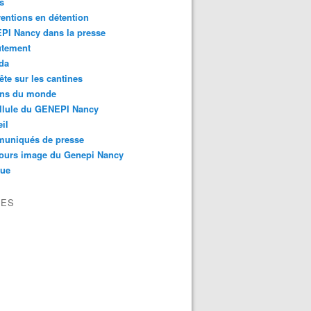
s
ventions en détention
PI Nancy dans la presse
utement
da
te sur les cantines
ons du monde
llule du GENEPI Nancy
il
uniqués de presse
ours image du Genepi Nancy
que
VES