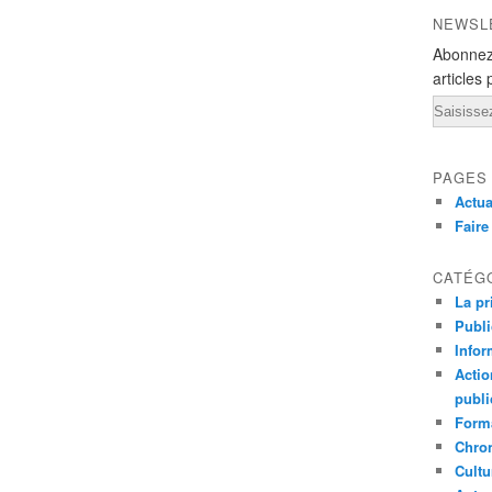
NEWSL
Abonnez
articles 
Email
PAGES
Actua
Fair
CATÉG
La pr
Publ
Infor
Actio
publi
Forma
Chron
Cultu