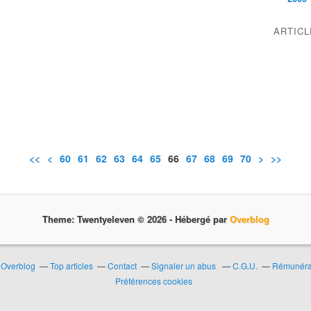
ARTIC
<<
<
10
20
30
40
50
60
61
62
63
64
65
66
67
68
69
70
80
>
>>
Theme: Twentyeleven © 2026 -
Hébergé par
Overblog
r Overblog
Top articles
Contact
Signaler un abus
C.G.U.
Rémunérat
Préférences cookies