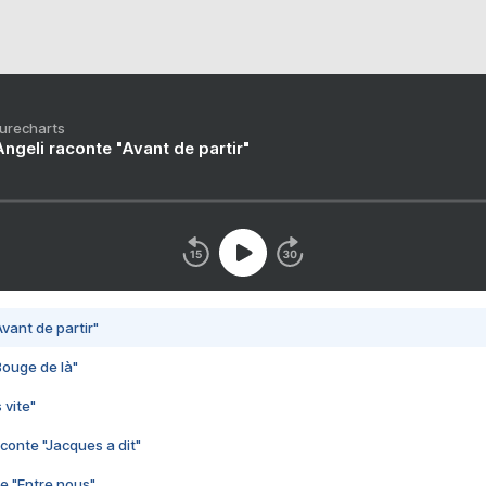
Purecharts
ngeli raconte "Avant de partir"
vant de partir"
Bouge de là"
 vite"
conte "Jacques a dit"
e "Entre nous"