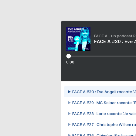
FACE A - un podcast 
FACE A #30 : Eve A
0:00
FACE A #30 : Eve Angeli raconte "A
FACE A #29 : MC Solaar raconte "
FACE A #28 : Lorie raconte "Je vais
FACE A #27 : Christophe Willem ra
FACE A #26 : Chimène Badi racont