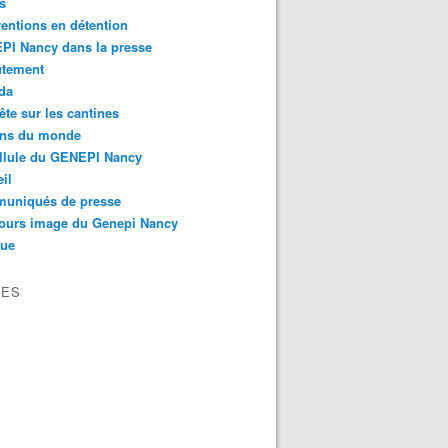
s
ventions en détention
PI Nancy dans la presse
utement
da
te sur les cantines
ons du monde
llule du GENEPI Nancy
il
uniqués de presse
ours image du Genepi Nancy
que
VES