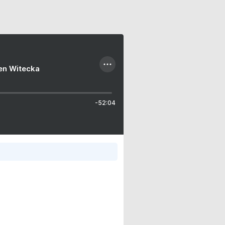
ien Witecka
-52:04