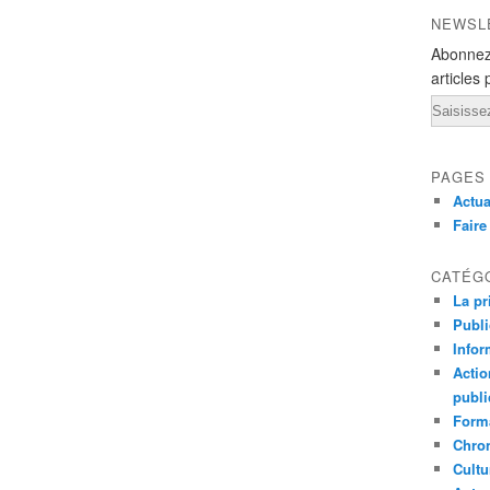
NEWSL
Abonnez
articles 
Email
PAGES
Actua
Fair
CATÉG
La pr
Publ
Infor
Actio
publi
Forma
Chron
Cultu