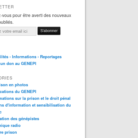
ETTER
-vous pour être averti des nouveaux
publiés.
lités - Informations - Reportages
e un don au GENEPI
ORIES
ison en photos
ications du GENEPI
mations sur la prison et le droit pénal
ns d'information et sensibilisation du
c
tion des génépistes
ique radio
re prison