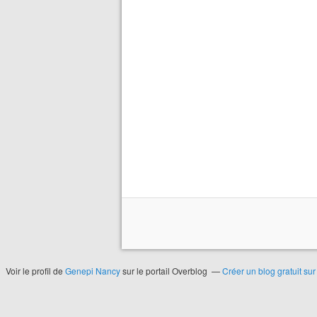
Voir le profil de
Genepi Nancy
sur le portail Overblog
Créer un blog gratuit su