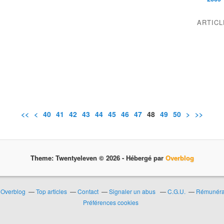
ARTIC
<<
<
10
20
30
40
41
42
43
44
45
46
47
48
49
50
60
70
80
>
>>
Theme: Twentyeleven © 2026 -
Hébergé par
Overblog
r Overblog
Top articles
Contact
Signaler un abus
C.G.U.
Rémunérat
Préférences cookies