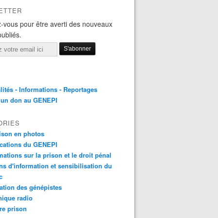
ETTER
-vous pour être averti des nouveaux
publiés.
lités - Informations - Reportages
e un don au GENEPI
ORIES
ison en photos
ications du GENEPI
mations sur la prison et le droit pénal
ns d'information et sensibilisation du
c
tion des génépistes
ique radio
re prison