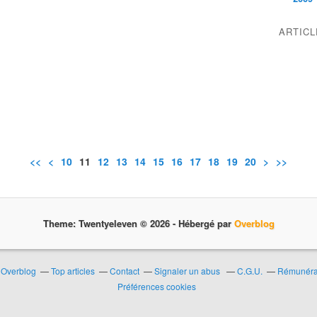
ARTIC
<<
<
10
11
12
13
14
15
16
17
18
19
20
30
40
50
60
70
80
>
>>
Theme: Twentyeleven © 2026 -
Hébergé par
Overblog
r Overblog
Top articles
Contact
Signaler un abus
C.G.U.
Rémunérat
Préférences cookies