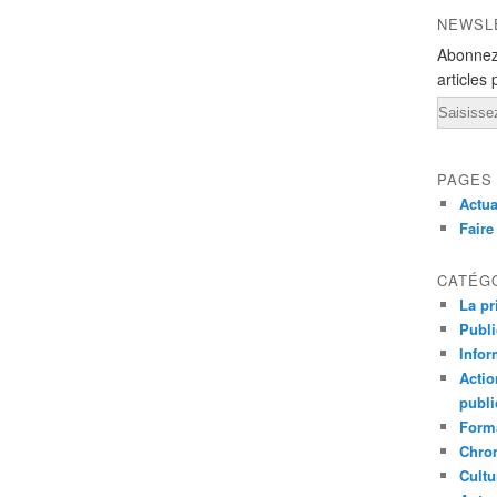
NEWSL
Abonnez
articles 
Email
PAGES
Actua
Fair
CATÉG
La pr
Publ
Infor
Actio
publi
Forma
Chron
Cultu