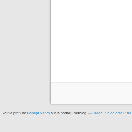
Voir le profil de
Genepi Nancy
sur le portail Overblog
Créer un blog gratuit su