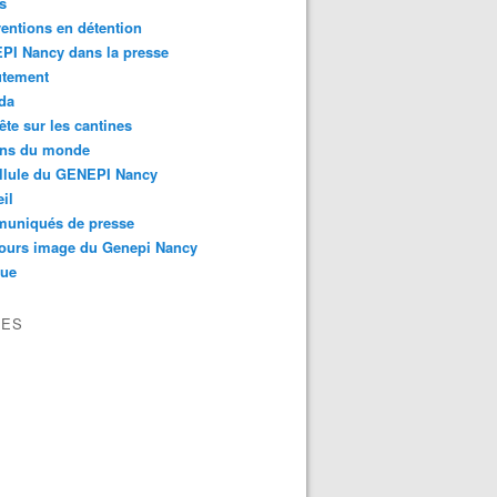
s
ventions en détention
PI Nancy dans la presse
utement
da
te sur les cantines
ons du monde
llule du GENEPI Nancy
il
uniqués de presse
ours image du Genepi Nancy
que
VES