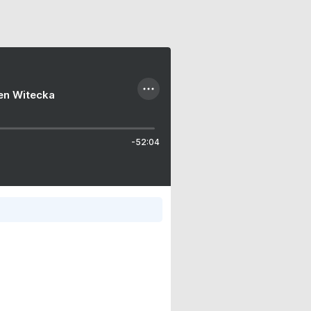
ien Witecka
-52:04